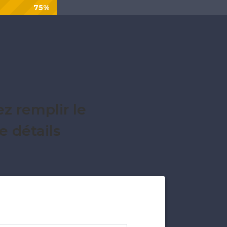
75%
z remplir le
 détails