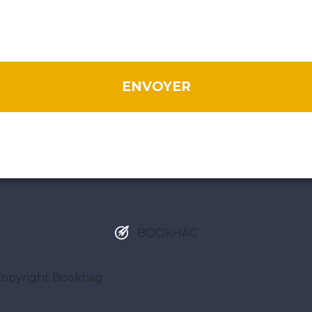
ENVOYER
BOOKHAG
Copyright Bookhag