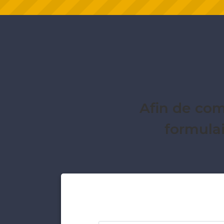
Afin de com
formula